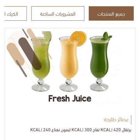
جميع المنتجات
المشروبات الساخنة
الكيك الاس
عصائر طازجة
برتقال 420 |KCAL تفاح 300 |KCAL ليمون نعناع 240 |KCAL