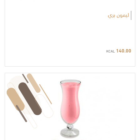
ليمون بري
140.00
KCAL