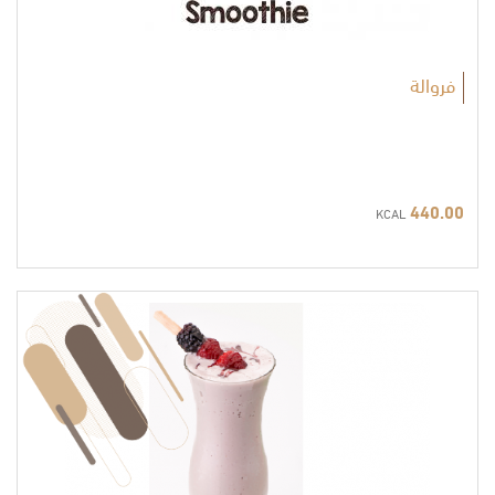
فروالة
440.00
KCAL