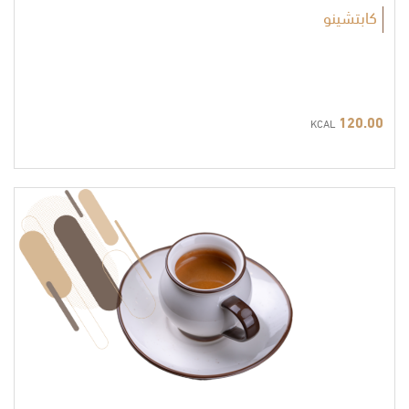
كابتشينو
120.00
KCAL