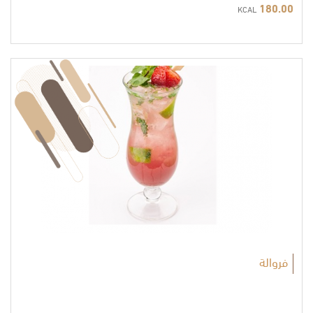
180.00
KCAL
فروالة