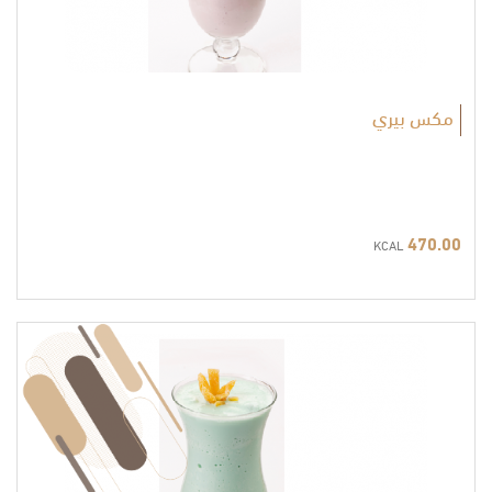
مكس بيري
470.00
KCAL