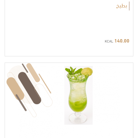
بطيخ
140.00
KCAL