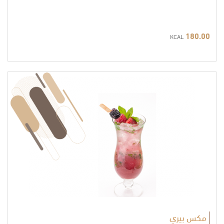
180.00
KCAL
مكس بيري