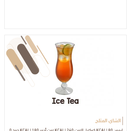
KCAL
الشاي المثلج
ليمون 80 |KCAL كوكتيل التوت 240 |KCAL توت أحمر 180 |KCAL خوخ 0